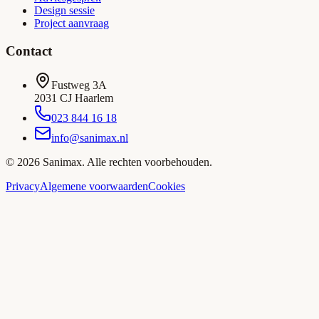
Design sessie
Project aanvraag
Contact
Fustweg 3A
2031 CJ Haarlem
023 844 16 18
info@sanimax.nl
©
2026
Sanimax. Alle rechten voorbehouden.
Privacy
Algemene voorwaarden
Cookies