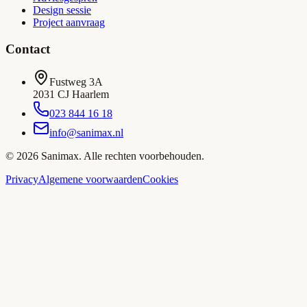
Design sessie
Project aanvraag
Contact
Fustweg 3A
2031 CJ Haarlem
023 844 16 18
info@sanimax.nl
©
2026
Sanimax. Alle rechten voorbehouden.
Privacy
Algemene voorwaarden
Cookies